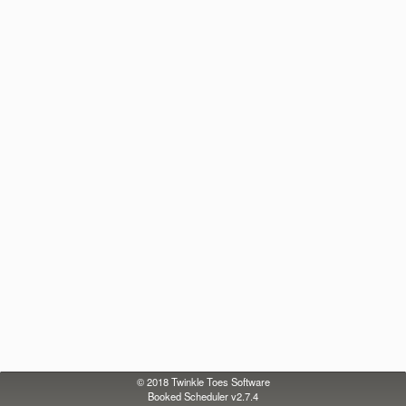
© 2018
Twinkle Toes Software
Booked Scheduler v2.7.4