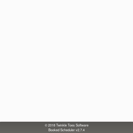
© 2018
Twinkle Toes Software
Booked Scheduler v2.7.4