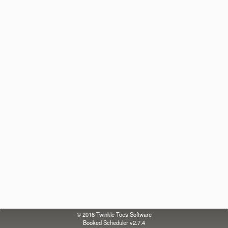
© 2018
Twinkle Toes Software
Booked Scheduler v2.7.4