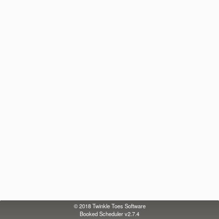
© 2018
Twinkle Toes Software
Booked Scheduler v2.7.4