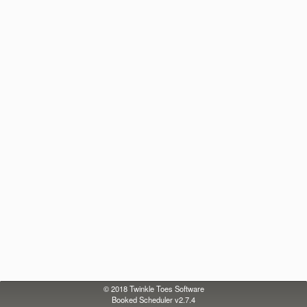
© 2018
Twinkle Toes Software
Booked Scheduler v2.7.4