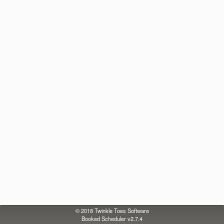
© 2018
Twinkle Toes Software
Booked Scheduler v2.7.4