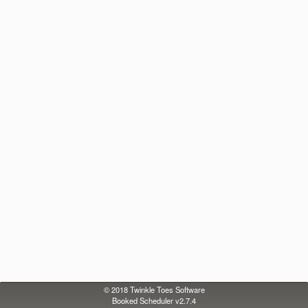
© 2018
Twinkle Toes Software
Booked Scheduler v2.7.4