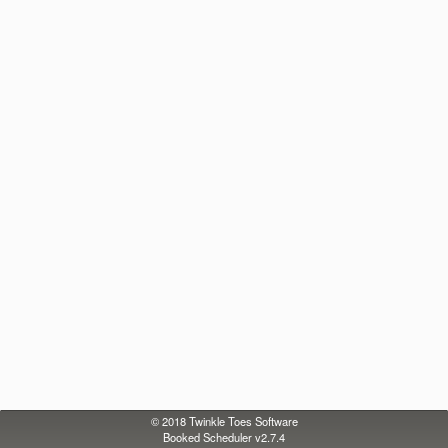
© 2018
Twinkle Toes Software
Booked Scheduler v2.7.4