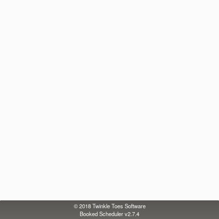
© 2018
Twinkle Toes Software
Booked Scheduler v2.7.4