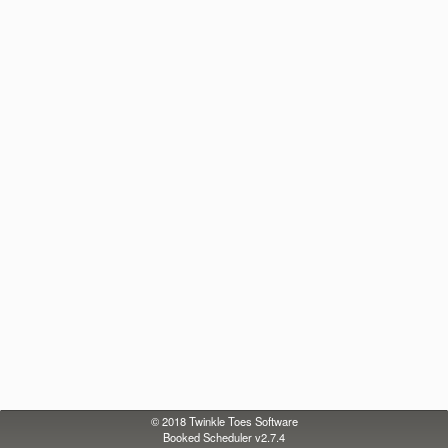
© 2018
Twinkle Toes Software
Booked Scheduler v2.7.4