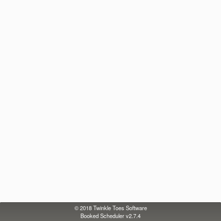
© 2018
Twinkle Toes Software
Booked Scheduler v2.7.4