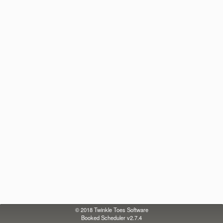
© 2018
Twinkle Toes Software
Booked Scheduler v2.7.4