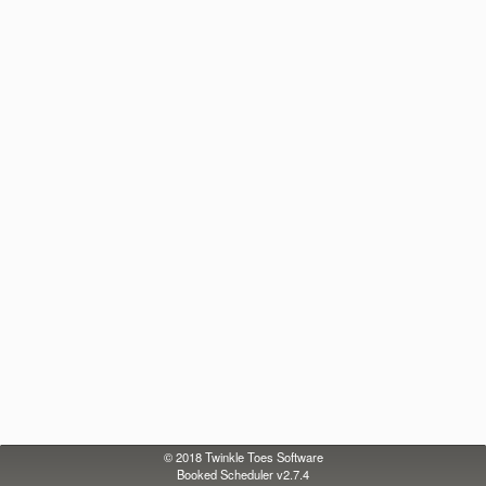
© 2018
Twinkle Toes Software
Booked Scheduler v2.7.4