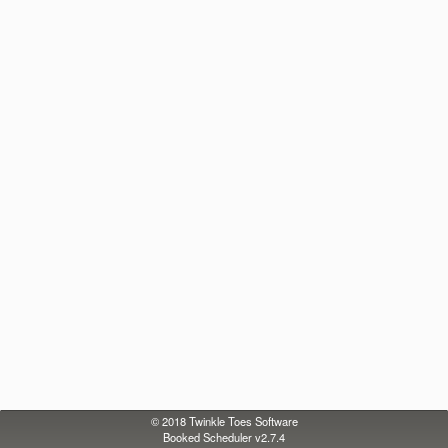
© 2018
Twinkle Toes Software
Booked Scheduler v2.7.4