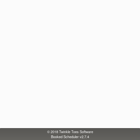
© 2018
Twinkle Toes Software
Booked Scheduler v2.7.4