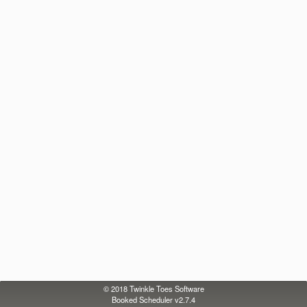
© 2018
Twinkle Toes Software
Booked Scheduler v2.7.4