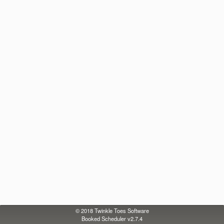
© 2018
Twinkle Toes Software
Booked Scheduler v2.7.4