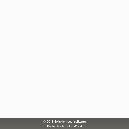
© 2018
Twinkle Toes Software
Booked Scheduler v2.7.4