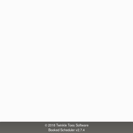
© 2018
Twinkle Toes Software
Booked Scheduler v2.7.4