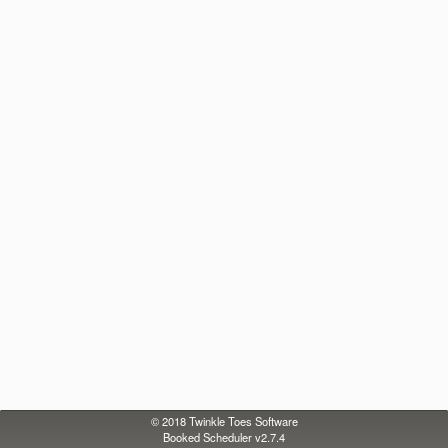
© 2018
Twinkle Toes Software
Booked Scheduler v2.7.4