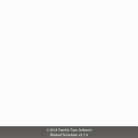
© 2018
Twinkle Toes Software
Booked Scheduler v2.7.4