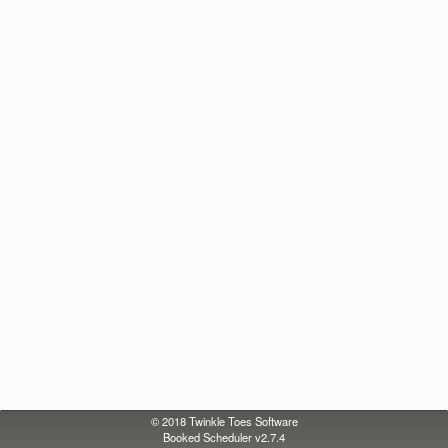
© 2018
Twinkle Toes Software
Booked Scheduler v2.7.4