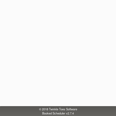
© 2018
Twinkle Toes Software
Booked Scheduler v2.7.4