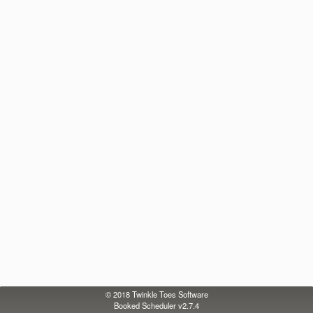
© 2018
Twinkle Toes Software
Booked Scheduler v2.7.4