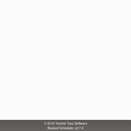
© 2018
Twinkle Toes Software
Booked Scheduler v2.7.4