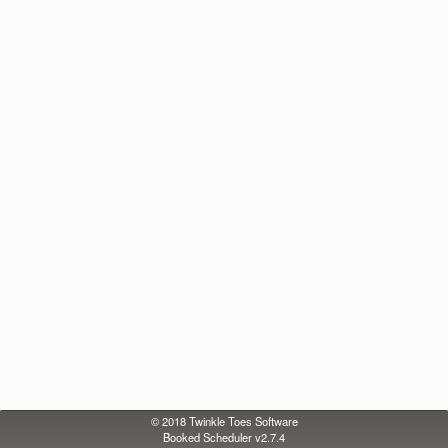
© 2018
Twinkle Toes Software
Booked Scheduler v2.7.4